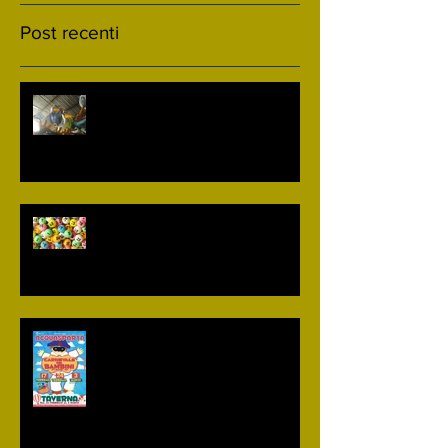
Post recenti
Uscite Carnevale 2020
Biglietti vincenti Lotteria del
Carnevale 2019
Il programma del "Carnevale dei
bambini di Acquasparta" 2019