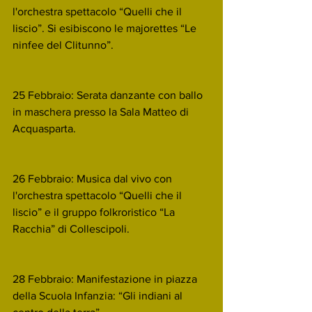
l'orchestra spettacolo “Quelli che il 
liscio”. Si esibiscono le majorettes “Le 
ninfee del Clitunno”.
25 Febbraio: Serata danzante con ballo 
in maschera presso la Sala Matteo di 
Acquasparta.
26 Febbraio: Musica dal vivo con 
l'orchestra spettacolo “Quelli che il 
liscio” e il gruppo folkroristico “La 
Racchia” di Collescipoli.
28 Febbraio: Manifestazione in piazza 
della Scuola Infanzia: “Gli indiani al 