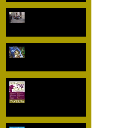
Le date del "Carnevale dei
bambini di Acquasparta" 2019
Si lavora per il Carnevale 2019
Sagra del vino novello e dei
prodotti tipici locali - 23° Edizione