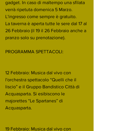
gadget. In caso di maltempo una sfilata 
verrà ripetuta domenica 5 Marzo.
L'ingresso come sempre è gratuito.
La taverna è aperta tutte le sere dal 17 al 
26 Febbraio (il 19 il 26 Febbraio anche a 
pranzo solo su prenotazione).
PROGRAMMA SPETTACOLI:
12 Febbraio: Musica dal vivo con 
l'orchestra spettacolo “Quelli che il 
liscio” e il Gruppo Bandistico Città di 
Acquasparta. Si esibiscono le 
majorettes “Le Spartanes” di 
Acquasparta.
19 Febbraio: Musica dal vivo con 