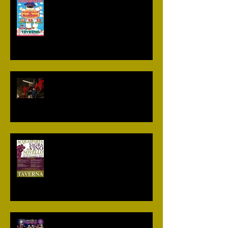
Il programma del "Carnevale dei
bambini di Acquasparta" 2018
I carri del "Carnevale dei bambini
di Acquasparta" 2018
Programma 22° edizione della
"Sagra del vino novello e dei
prodotti tipici locali"
Il 14 Agosto sfilano i carri del