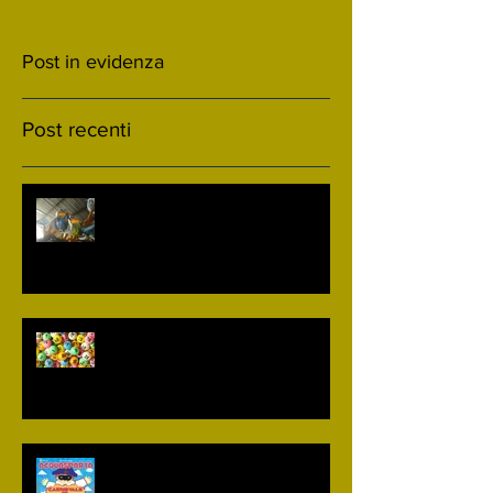
Post in evidenza
Post recenti
Uscite Carnevale 2020
Biglietti vincenti Lotteria del
Carnevale 2019
Il programma del "Carnevale dei
bambini di Acquasparta" 2019