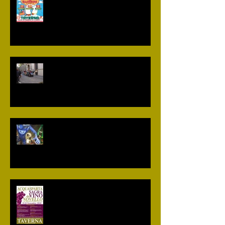
Le date del "Carnevale dei
bambini di Acquasparta" 2019
Si lavora per il Carnevale 2019
Sagra del vino novello e dei
prodotti tipici locali - 23° Edizione