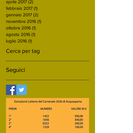
aprile 2017
(2)
2 post
febbraio 2017
(1)
1 post
gennaio 2017
(2)
2 post
novembre 2016
(1)
1 post
ottobre 2016
(1)
1 post
agosto 2016
(1)
1 post
luglio 2016
(1)
1 post
Cerca per tag
Seguici