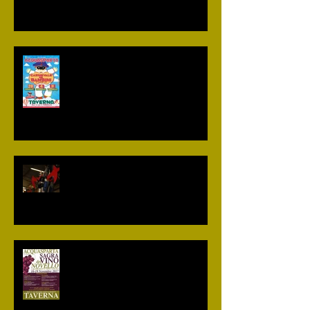
Il programma del "Carnevale dei
bambini di Acquasparta" 2018
I carri del "Carnevale dei bambini
di Acquasparta" 2018
Programma 22° edizione della
"Sagra del vino novello e dei
prodotti tipici locali"