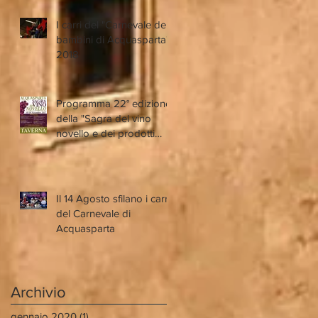
I carri del "Carnevale dei
bambini di Acquasparta"
2018
Programma 22° edizione
della "Sagra del vino
novello e dei prodotti
tipici locali"
Il 14 Agosto sfilano i carri
del Carnevale di
Acquasparta
Archivio
gennaio 2020
(1)
1 post