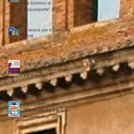
dei bambini di
Acquasparta" 2019
Si lavora per il Carnevale
2019
Sagra del vino novello e
dei prodotti tipici locali -
23° Edizione
Il programma del
"Carnevale dei bambini di
Acquasparta" 2018