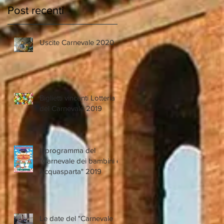
Post recenti
a
Uscite Carnevale 2020
Biglietti vincenti Lotteria
del Carnevale 2019
i
Il programma del
"Carnevale dei bambini di
Acquasparta" 2019
Le date del "Carnevale