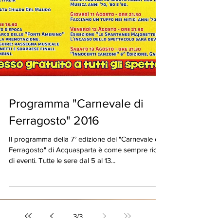
Programma "Carnevale di
Ferragosto" 2016
Il programma della 7° edizione del "Carnevale di
Ferragosto" di Acquasparta è come sempre ricco
di eventi. Tutte le sere dal 5 al 13...