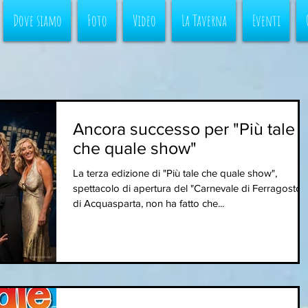
Dove siamo
Foto
Video
La Taverna
Eventi
Ancora successo per "Più tale
che quale show"
La terza edizione di "Più tale che quale show",
spettacolo di apertura del "Carnevale di Ferragosto"
di Acquasparta, non ha fatto che...