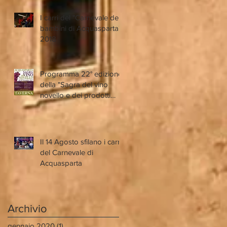
I carri del "Carnevale dei
bambini di Acquasparta"
2018
Programma 22° edizione
della "Sagra del vino
novello e dei prodotti
i
tipici locali"
o
Il 14 Agosto sfilano i carri
o
del Carnevale di
Acquasparta
Archivio
gennaio 2020
(1)
1 post