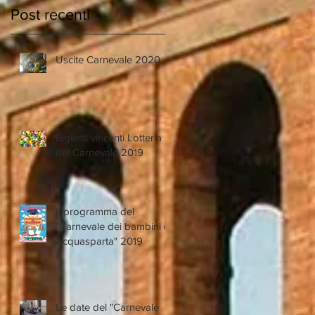
Post recenti
Uscite Carnevale 2020
Biglietti vincenti Lotteria
del Carnevale 2019
Il programma del
"Carnevale dei bambini di
Acquasparta" 2019
o
Le date del "Carnevale