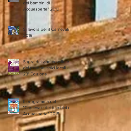
dei bambini di
Acquasparta" 2019
Si lavora per il Carnevale
2019
Sagra del vino novello e
dei prodotti tipici locali -
23° Edizione
Il programma del
"Carnevale dei bambini di
Acquasparta" 2018